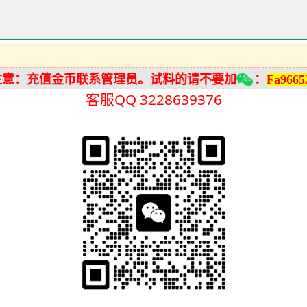
注意：充值金币联系管理员。试料的请不要加
：
Fa9665
客服QQ 3228639376