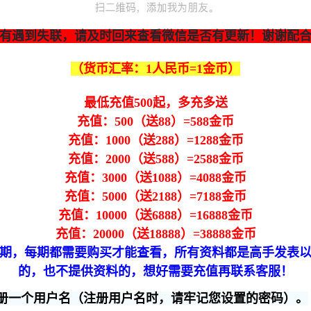
有遇到失联，请及时回来查看微信是否有更新！谢谢配
（货币汇率：1人民币=1金币）
最低充值500起，多充多送
充值：500（送88）=588金币
充值：1000（送288）=1288金币
充值：2000（送588）=2588金币
充值：3000（送1088）=4088金币
充值：5000（送2188）=7188金币
充值：10000（送6888）=16888金币
充值：20000（送18888）=38888金币
期，每期都需要购买才能查看，所有资料都是高手发表
的，也不提供资料的，想好需要充值再联系客服！
册一个用户名（注册用户名时，请牢记您设置的密码）。