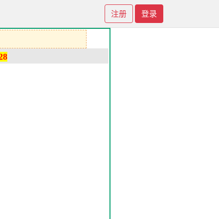
注册
登录
28