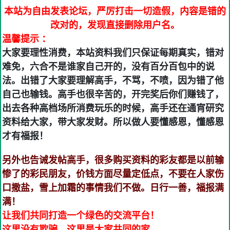
本站为自由发表论坛，严厉打击一切造假，内容是错的
改对的，发现直接删除用户名。
温馨提示 ：
大家要理性消费，本站资料我们只保证每期真实，错对
难免，六合不是谁家自己开的，没有百分百包中的说
法。出错了大家要理解高手，不骂，不喷，因为错了他
自己也输钱。高手也很辛苦的，开完奖后你们赚钱了，
出去各种高档场所消费玩乐的时候，高手还在通宵研究
资料给大家，带大家发财。所以做人要懂感恩，懂感恩
才有福报！
另外也告诫发帖高手，很多购买资料的彩友都是以前输
惨了的彩民朋友，价钱方面尽量定低点，不要在人家伤
口撒盐，雪上加霜的事情我们不做。日行一善，福报满
满！
让我们共同打造一个绿色的交流平台！
这里没有欺骗，这里是大家共同的家，