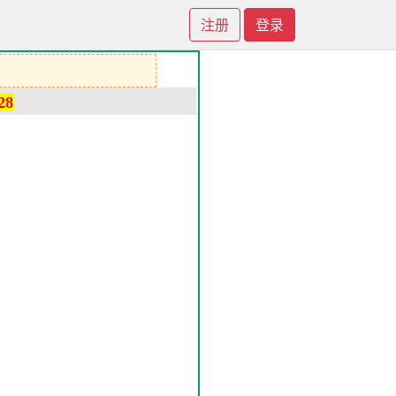
注册
登录
28