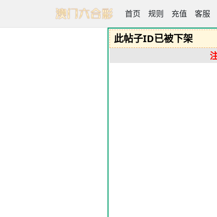
首页
红灯笼论坛
规则
充值
客服
此帖子ID已被下架