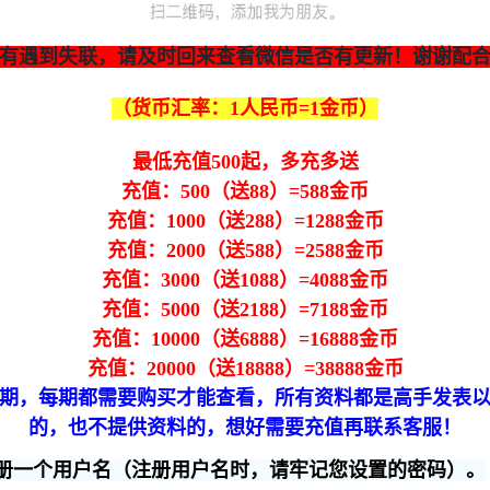
有遇到失联，请及时回来查看微信是否有更新！谢谢配
（货币汇率：1人民币=1金币）
最低充值500起，多充多送
充值：500（送88）=588金币
充值：1000（送288）=1288金币
充值：2000（送588）=2588金币
充值：3000（送1088）=4088金币
充值：5000（送2188）=7188金币
充值：10000（送6888）=16888金币
充值：20000（送18888）=38888金币
期，每期都需要购买才能查看，所有资料都是高手发表
的，也不提供资料的，想好需要充值再联系客服！
册一个用户名（注册用户名时，请牢记您设置的密码）。