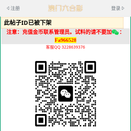
注册
登录
此帖子ID已被下架
注意：充值金币联系管理员。试料的请不要加
：
Fa966528
客服QQ 3228639376