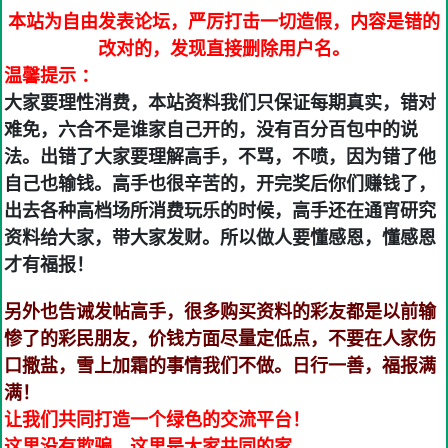
本站为自由发表论坛，严厉打击一切造假，内容是错的
改对的，发现直接删除用户名。
温馨提示 ：
大家要理性消费，本站资料我们只保证每期真实，错对
难免，六合不是谁家自己开的，没有百分百包中的说
法。出错了大家要理解高手，不骂，不喷，因为错了他
自己也输钱。高手也很辛苦的，开完奖后你们赚钱了，
出去各种高档场所消费玩乐的时候，高手还在通宵研究
资料给大家，带大家发财。所以做人要懂感恩，懂感恩
才有福报！
另外也告诫发帖高手，很多购买资料的彩友都是以前输
惨了的彩民朋友，价钱方面尽量定低点，不要在人家伤
口撒盐，雪上加霜的事情我们不做。日行一善，福报满
满！
让我们共同打造一个绿色的交流平台！
这里没有欺骗，这里是大家共同的家，