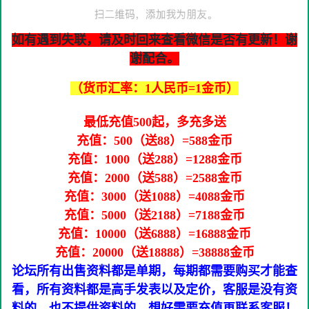
如有遇到失联，请及时回来查看微信是否有更新！谢
谢配合。
（货币汇率：1人民币=1金币）
最低充值500起，多充多送
充值：500（送88）=588金币
充值：1000（送288）=1288金币
充值：2000（送588）=2588金币
充值：3000（送1088）=4088金币
充值：5000（送2188）=7188金币
充值：10000（送6888）=16888金币
充值：20000（送18888）=38888金币
论坛所有出售资料都是单期，每期都需要购买才能查
看，所有资料都是高手发表以及定价，客服是没有资
料的，也不提供资料的，想好需要充值再联系客服！