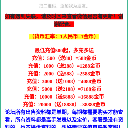
如有遇到失联，请及时回来查看微信是否有更新！谢
谢配合。
（货币汇率：1人民币=1金币）
最低充值500起，多充多送
充值：500（送88）=588金币
充值：1000（送288）=1288金币
充值：2000（送588）=2588金币
充值：3000（送1088）=4088金币
充值：5000（送2188）=7188金币
充值：10000（送6888）=16888金币
充值：20000（送18888）=38888金币
论坛所有出售资料都是单期，每期都需要购买才能查
看，所有资料都是高手发表以及定价，客服是没有资
料的，也不提供资料的，想好需要充值再联系客服！