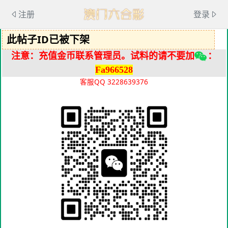
注册
登录
此帖子ID已被下架
注意：充值金币联系管理员。试料的请不要加
：
Fa966528
客服QQ 3228639376