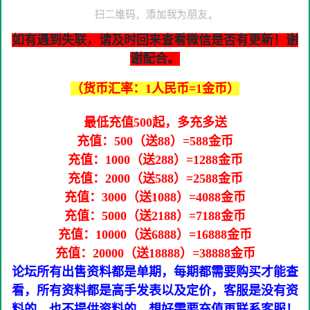
如有遇到失联，请及时回来查看微信是否有更新！谢
谢配合。
（货币汇率：1人民币=1金币）
最低充值500起，多充多送
充值：500（送88）=588金币
充值：1000（送288）=1288金币
充值：2000（送588）=2588金币
充值：3000（送1088）=4088金币
充值：5000（送2188）=7188金币
充值：10000（送6888）=16888金币
充值：20000（送18888）=38888金币
论坛所有出售资料都是单期，每期都需要购买才能查
看，所有资料都是高手发表以及定价，客服是没有资
料的，也不提供资料的，想好需要充值再联系客服！