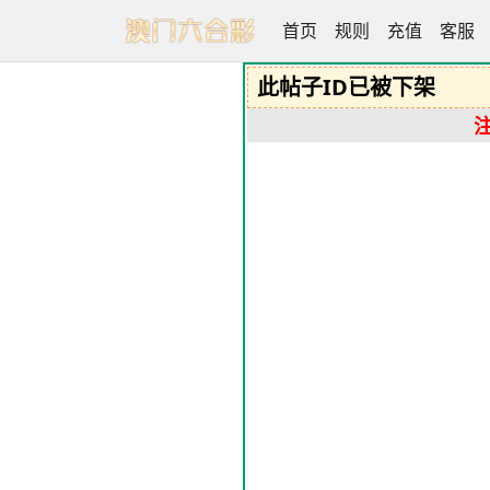
首页
红灯笼论坛
规则
充值
客服
此帖子ID已被下架