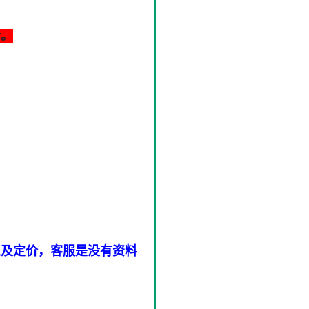
合。
以及定价，客服是没有资料