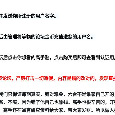
并发送你所注册的用户名字。
后由管理将等额的论坛金币充值进您的用户名。
坛后点击你想看的高手贴，点击购买后即可查看到认证用
表论坛，严厉打击一切造假，内容是错的改对的，发现直
我们只保证每期真实，错对难免，六合不是谁家自己开的
骂，不喷，因为错了他自己也输钱。高手也很辛苦的，开
，高手还在通宵研究资料给大家，带大家发财。所以做人