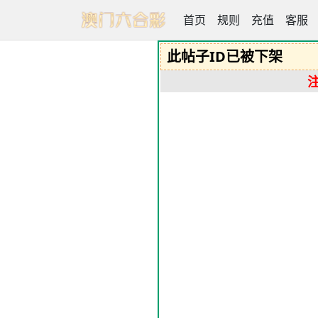
首页
红灯笼论坛
规则
充值
客服
此帖子ID已被下架