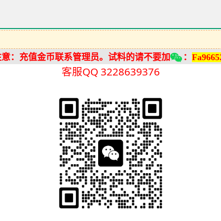
注意：充值金币联系管理员。试料的请不要加
：
Fa9665
客服QQ 3228639376