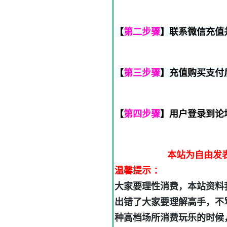
【
第二步骤
】联系微信充值
【
第三步骤
】充值购买支付
【
第四步骤
】用户登录到论
本站为自由发
温馨提示 ：
大家要理性消费，本站资料
出错了大家要理解高手，不
种高档场所消费玩乐的时候