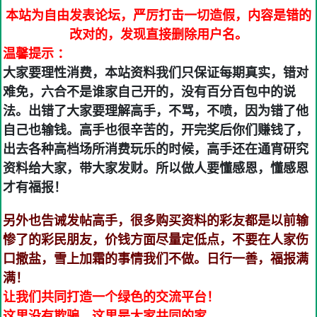
本站为自由发表论坛，严厉打击一切造假，内容是错的
改对的，发现直接删除用户名。
温馨提示 ：
大家要理性消费，本站资料我们只保证每期真实，错对
难免，六合不是谁家自己开的，没有百分百包中的说
法。出错了大家要理解高手，不骂，不喷，因为错了他
自己也输钱。高手也很辛苦的，开完奖后你们赚钱了，
出去各种高档场所消费玩乐的时候，高手还在通宵研究
资料给大家，带大家发财。所以做人要懂感恩，懂感恩
才有福报！
另外也告诫发帖高手，很多购买资料的彩友都是以前输
惨了的彩民朋友，价钱方面尽量定低点，不要在人家伤
口撒盐，雪上加霜的事情我们不做。日行一善，福报满
满！
让我们共同打造一个绿色的交流平台！
这里没有欺骗，这里是大家共同的家，