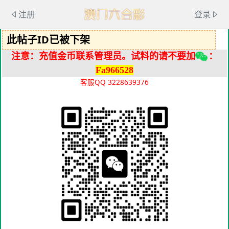
注册
登录
此帖子ID已被下架
注意：充值金币联系管理员。试料的请不要加
：
Fa966528
客服QQ 3228639376