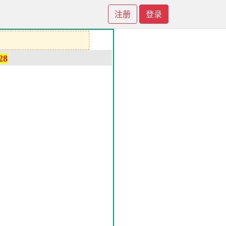
注册
登录
28