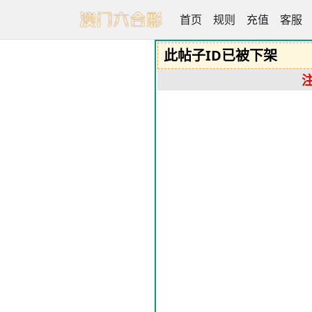
首页
红灯笼论坛
规则
充值
客服
此帖子ID已被下架