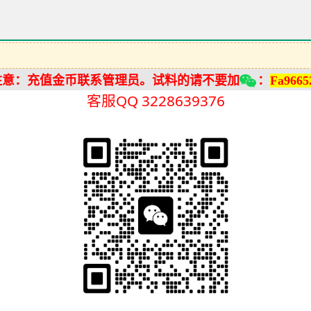
注意：充值金币联系管理员。试料的请不要加
：
Fa9665
客服QQ 3228639376