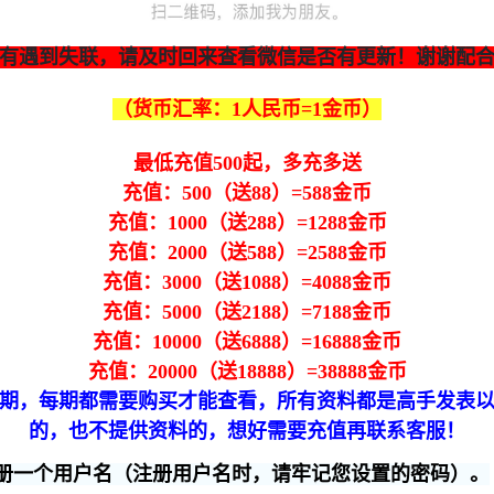
有遇到失联，请及时回来查看微信是否有更新！谢谢配
（货币汇率：1人民币=1金币）
最低充值500起，多充多送
充值：500（送88）=588金币
充值：1000（送288）=1288金币
充值：2000（送588）=2588金币
充值：3000（送1088）=4088金币
充值：5000（送2188）=7188金币
充值：10000（送6888）=16888金币
充值：20000（送18888）=38888金币
期，每期都需要购买才能查看，所有资料都是高手发表
的，也不提供资料的，想好需要充值再联系客服！
册一个用户名（注册用户名时，请牢记您设置的密码）。