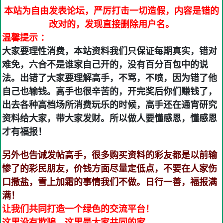
本站为自由发表论坛，严厉打击一切造假，内容是错的
改对的，发现直接删除用户名。
温馨提示 ：
大家要理性消费，本站资料我们只保证每期真实，错对
难免，六合不是谁家自己开的，没有百分百包中的说
法。出错了大家要理解高手，不骂，不喷，因为错了他
自己也输钱。高手也很辛苦的，开完奖后你们赚钱了，
出去各种高档场所消费玩乐的时候，高手还在通宵研究
资料给大家，带大家发财。所以做人要懂感恩，懂感恩
才有福报！
另外也告诫发帖高手，很多购买资料的彩友都是以前输
惨了的彩民朋友，价钱方面尽量定低点，不要在人家伤
口撒盐，雪上加霜的事情我们不做。日行一善，福报满
满！
让我们共同打造一个绿色的交流平台！
这里没有欺骗，这里是大家共同的家，