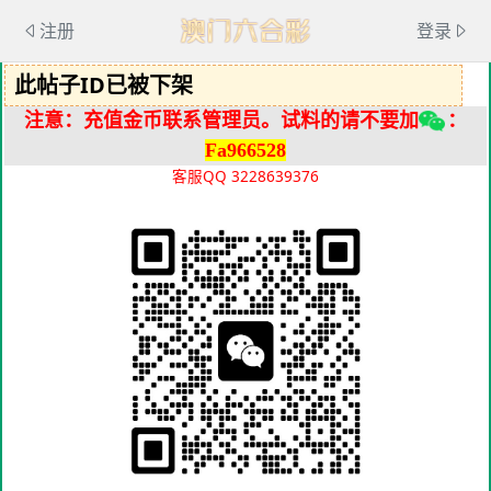
注册
登录
此帖子ID已被下架
注意：充值金币联系管理员。试料的请不要加
：
Fa966528
客服QQ 3228639376