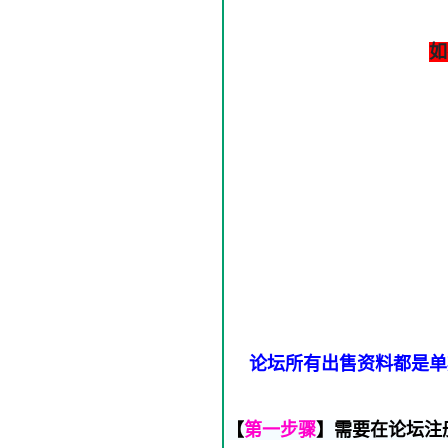
如
论坛所有出售资料都是单
【
第一步骤
】需要在论坛注