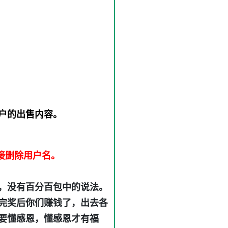
户的出售内容。
接删除用户名。
，没有百分百包中的说法。
完奖后你们赚钱了，出去各
要懂感恩，懂感恩才有福