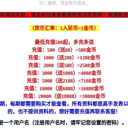
有遇到失联，请及时回来查看微信是否有更新！谢谢配
（货币汇率：1人民币=1金币）
最低充值500起，多充多送
充值：500（送88）=588金币
充值：1000（送288）=1288金币
充值：2000（送588）=2588金币
充值：3000（送1088）=4088金币
充值：5000（送2188）=7188金币
充值：10000（送6888）=16888金币
充值：20000（送18888）=38888金币
期，每期都需要购买才能查看，所有资料都是高手发表
的，也不提供资料的，想好需要充值再联系客服！
册一个用户名（注册用户名时，请牢记您设置的密码）。