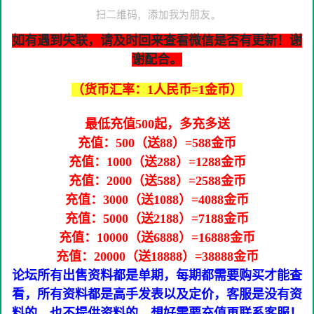
如有遇到失联，请及时回来查看微信是否有更新！谢
谢配合。
（货币汇率：1人民币=1金币）
最低充值500起，多充多送
充值：500（送88）=588金币
充值：1000（送288）=1288金币
充值：2000（送588）=2588金币
充值：3000（送1088）=4088金币
充值：5000（送2188）=7188金币
充值：10000（送6888）=16888金币
充值：20000（送18888）=38888金币
论坛所有出售资料都是单期，每期都需要购买才能查
看，所有资料都是高手发表以及定价，客服是没有资
料的，也不提供资料的，想好需要充值再联系客服！