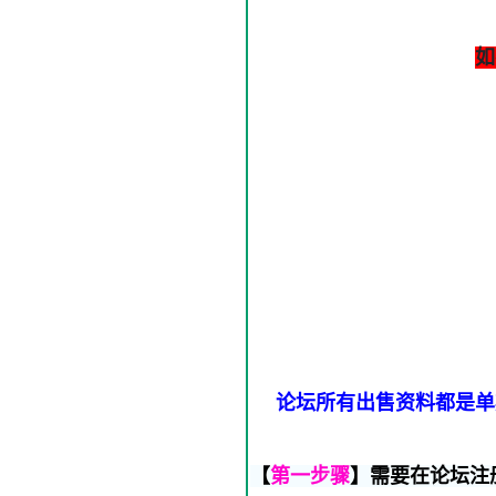
如
论坛所有出售资料都是单
【
第一步骤
】需要在论坛注