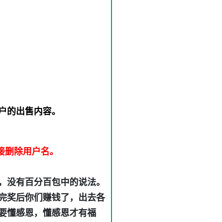
户的出售内容。
接删除用户名。
，没有百分百包中的说法。
完奖后你们赚钱了，出去各
要懂感恩，懂感恩才有福