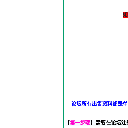
如
论坛所有出售资料都是单
【
第一步骤
】需要在论坛注