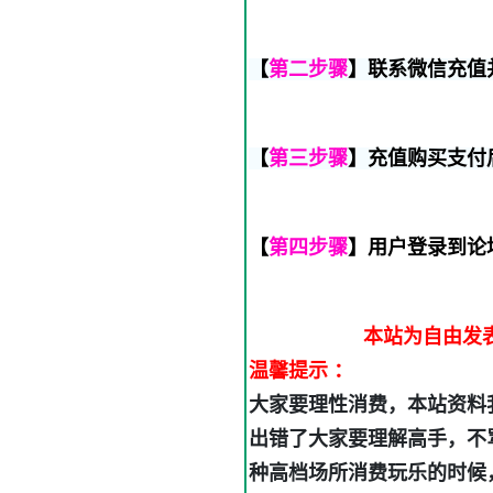
【
第二步骤
】联系微信充值
【
第三步骤
】充值购买支付
【
第四步骤
】用户登录到论
本站为自由发
温馨提示 ：
大家要理性消费，本站资料
出错了大家要理解高手，不
种高档场所消费玩乐的时候