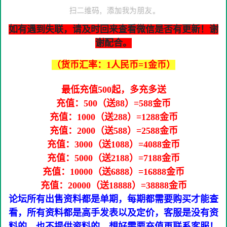
如有遇到失联，请及时回来查看微信是否有更新！谢
谢配合。
（货币汇率：1人民币=1金币）
最低充值500起，多充多送
充值：500（送88）=588金币
充值：1000（送288）=1288金币
充值：2000（送588）=2588金币
充值：3000（送1088）=4088金币
充值：5000（送2188）=7188金币
充值：10000（送6888）=16888金币
充值：20000（送18888）=38888金币
论坛所有出售资料都是单期，每期都需要购买才能查
看，所有资料都是高手发表以及定价，客服是没有资
料的，也不提供资料的，想好需要充值再联系客服！