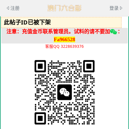
注册
登录
此帖子ID已被下架
注意：充值金币联系管理员。试料的请不要加
：
Fa966528
客服QQ 3228639376