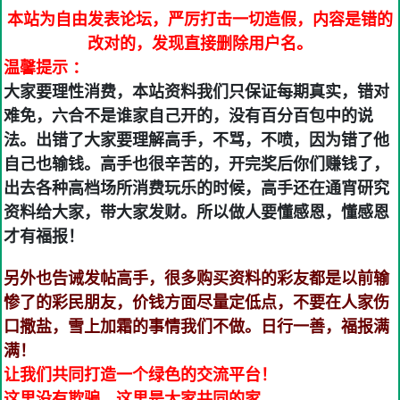
本站为自由发表论坛，严厉打击一切造假，内容是错的
改对的，发现直接删除用户名。
温馨提示 ：
大家要理性消费，本站资料我们只保证每期真实，错对
难免，六合不是谁家自己开的，没有百分百包中的说
法。出错了大家要理解高手，不骂，不喷，因为错了他
自己也输钱。高手也很辛苦的，开完奖后你们赚钱了，
出去各种高档场所消费玩乐的时候，高手还在通宵研究
资料给大家，带大家发财。所以做人要懂感恩，懂感恩
才有福报！
另外也告诫发帖高手，很多购买资料的彩友都是以前输
惨了的彩民朋友，价钱方面尽量定低点，不要在人家伤
口撒盐，雪上加霜的事情我们不做。日行一善，福报满
满！
让我们共同打造一个绿色的交流平台！
这里没有欺骗，这里是大家共同的家，