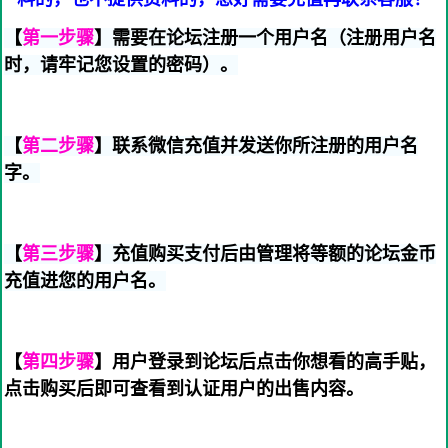
【
第一步骤
】需要在论坛注册一个用户名（注册用户名
时，请牢记您设置的密码）。
【
第二步骤
】联系微信充值并发送你所注册的用户名
字。
【
第三步骤
】充值购买支付后由管理将等额的论坛金币
充值进您的用户名。
【
第四步骤
】用户登录到论坛后点击你想看的高手贴，
点击购买后即可查看到认证用户的出售内容。