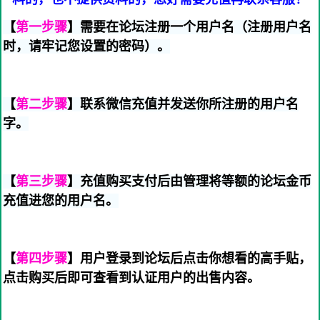
【
第一步骤
】需要在论坛注册一个用户名（注册用户名
时，请牢记您设置的密码）。
【
第二步骤
】联系微信充值并发送你所注册的用户名
字。
【
第三步骤
】充值购买支付后由管理将等额的论坛金币
充值进您的用户名。
【
第四步骤
】用户登录到论坛后点击你想看的高手贴，
点击购买后即可查看到认证用户的出售内容。