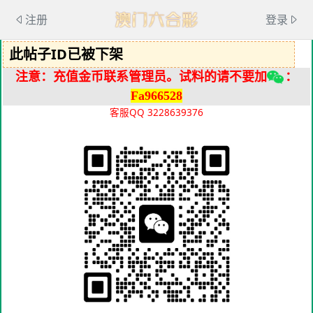
注册
登录
此帖子ID已被下架
注意：充值金币联系管理员。试料的请不要加
：
Fa966528
客服QQ 3228639376