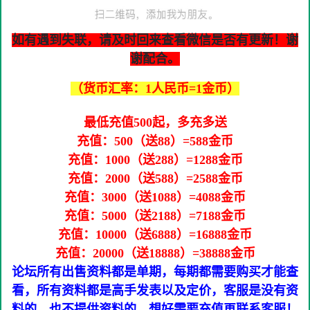
如有遇到失联，请及时回来查看微信是否有更新！谢
谢配合。
（货币汇率：1人民币=1金币）
最低充值500起，多充多送
充值：500（送88）=588金币
充值：1000（送288）=1288金币
充值：2000（送588）=2588金币
充值：3000（送1088）=4088金币
充值：5000（送2188）=7188金币
充值：10000（送6888）=16888金币
充值：20000（送18888）=38888金币
论坛所有出售资料都是单期，每期都需要购买才能查
看，所有资料都是高手发表以及定价，客服是没有资
料的，也不提供资料的，想好需要充值再联系客服！