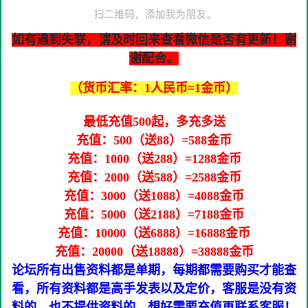
如有遇到失联，请及时回来查看微信是否有更新！谢
谢配合。
（货币汇率：1人民币=1金币）
最低充值500起，多充多送
充值：500（送88）=588金币
充值：1000（送288）=1288金币
充值：2000（送588）=2588金币
充值：3000（送1088）=4088金币
充值：5000（送2188）=7188金币
充值：10000（送6888）=16888金币
充值：20000（送18888）=38888金币
论坛所有出售资料都是单期，每期都需要购买才能查
看，所有资料都是高手发表以及定价，客服是没有资
料的，也不提供资料的，想好需要充值再联系客服！