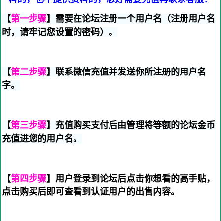
【
第一步骤
】需要在论坛注册一个用户名（注册用户名
时，请牢记您设置的密码）。
【
第二步骤
】联系微信充值并发送你所注册的用户名
字。
【
第三步骤
】充值购买支付后由管理将等额的论坛金币
充值进您的用户名。
【
第四步骤
】用户登录到论坛后点击你想看的高手贴，
点击购买后即可查看到认证用户的出售内容。