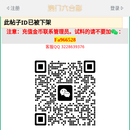
注册
登录
此帖子ID已被下架
注意：充值金币联系管理员。试料的请不要加
：
Fa966528
客服QQ 3228639376