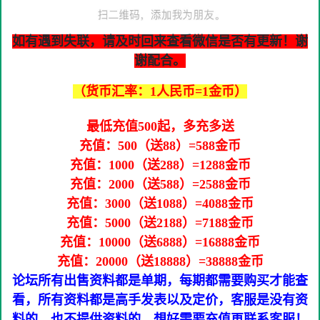
如有遇到失联，请及时回来查看微信是否有更新！谢
谢配合。
（货币汇率：1人民币=1金币）
最低充值500起，多充多送
充值：500（送88）=588金币
充值：1000（送288）=1288金币
充值：2000（送588）=2588金币
充值：3000（送1088）=4088金币
充值：5000（送2188）=7188金币
充值：10000（送6888）=16888金币
充值：20000（送18888）=38888金币
论坛所有出售资料都是单期，每期都需要购买才能查
看，所有资料都是高手发表以及定价，客服是没有资
料的，也不提供资料的，想好需要充值再联系客服！